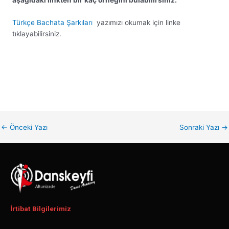
aşağıdaki linkten bir kaç örneğini bulabilirsiniz.
Türkçe Bachata Şarkıları
yazımızı okumak için linke
tıklayabilirsiniz.
←
Önceki Yazı
Sonraki Yazı
→
İrtibat Bilgilerimiz