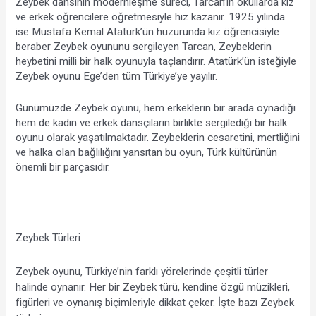
Zeybek dansının modernleşme süreci, Tarcan’ın okullarda kız 
ve erkek öğrencilere öğretmesiyle hız kazanır. 1925 yılında 
ise Mustafa Kemal Atatürk’ün huzurunda kız öğrencisiyle 
beraber Zeybek oyununu sergileyen Tarcan, Zeybeklerin 
heybetini milli bir halk oyunuyla taçlandırır. Atatürk’ün isteğiyle 
Zeybek oyunu Ege’den tüm Türkiye’ye yayılır.
Günümüzde Zeybek oyunu, hem erkeklerin bir arada oynadığı 
hem de kadın ve erkek dansçıların birlikte sergilediği bir halk 
oyunu olarak yaşatılmaktadır. Zeybeklerin cesaretini, mertliğini 
ve halka olan bağlılığını yansıtan bu oyun, Türk kültürünün 
önemli bir parçasıdır.
Zeybek Türleri
Zeybek oyunu, Türkiye’nin farklı yörelerinde çeşitli türler 
halinde oynanır. Her bir Zeybek türü, kendine özgü müzikleri, 
figürleri ve oynanış biçimleriyle dikkat çeker. İşte bazı Zeybek 