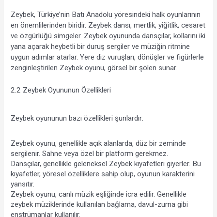
Zeybek, Türkiye’nin Batı Anadolu yöresindeki halk oyunlarının 
en önemlilerinden biridir. Zeybek dansı, mertlik, yiğitlik, cesaret 
ve özgürlüğü simgeler. Zeybek oyununda dansçılar, kollarını iki 
yana açarak heybetli bir duruş sergiler ve müziğin ritmine 
uygun adımlar atarlar. Yere diz vuruşları, dönüşler ve figürlerle 
zenginleştirilen Zeybek oyunu, görsel bir şölen sunar.
2.2 Zeybek Oyununun Özellikleri
Zeybek oyununun bazı özellikleri şunlardır:
Zeybek oyunu, genellikle açık alanlarda, düz bir zeminde 
sergilenir. Sahne veya özel bir platform gerekmez.
Dansçılar, genellikle geleneksel Zeybek kıyafetleri giyerler. Bu 
kıyafetler, yöresel özelliklere sahip olup, oyunun karakterini 
yansıtır.
Zeybek oyunu, canlı müzik eşliğinde icra edilir. Genellikle 
zeybek müziklerinde kullanılan bağlama, davul-zurna gibi 
enstrümanlar kullanılır.