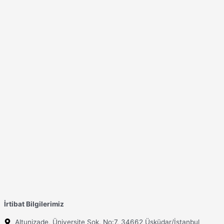
İrtibat Bilgilerimiz
Altunizade, Üniversite Sok. No:7, 34662 Üsküdar/İstanbul