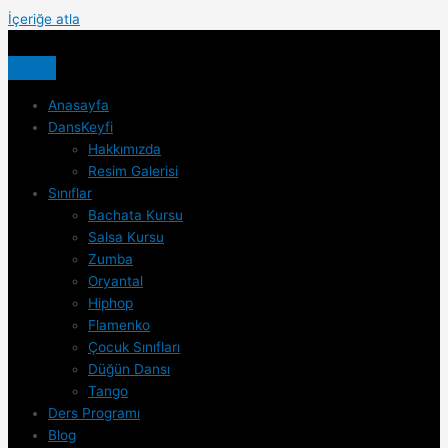
İçeriğe atla
Anasayfa
DansKeyfi
Hakkımızda
Resim Galerisi
Sınıflar
Bachata Kursu
Salsa Kursu
Zumba
Oryantal
Hiphop
Flamenko
Çocuk Sınıfları
Düğün Dansı
Tango
Ders Programı
Blog