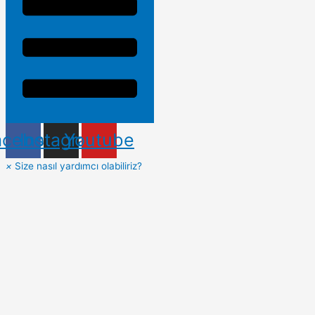
acebook
Instagram
Youtube
×
Size nasıl yardımcı olabiliriz?