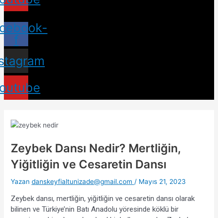
cebook-
f
nstagram
outube
Zeybek Dansı Nedir? Mertliğin,
Yiğitliğin ve Cesaretin Dansı
Yazan
danskeyfialtunizade@gmail.com
/
Mayıs 21, 2023
Zeybek dansı, mertliğin, yiğitliğin ve cesaretin dansı olarak 
bilinen ve Türkiye’nin Batı Anadolu yöresinde köklü bir 