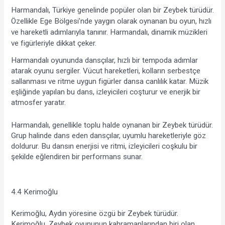
Harmandalı, Türkiye genelinde popüler olan bir Zeybek türüdür. 
Özellikle Ege Bölgesi’nde yaygın olarak oynanan bu oyun, hızlı 
ve hareketli adımlarıyla tanınır. Harmandalı, dinamik müzikleri 
ve figürleriyle dikkat çeker.
Harmandalı oyununda dansçılar, hızlı bir tempoda adımlar 
atarak oyunu sergiler. Vücut hareketleri, kolların serbestçe 
sallanması ve ritme uygun figürler dansa canlılık katar. Müzik 
eşliğinde yapılan bu dans, izleyicileri coşturur ve enerjik bir 
atmosfer yaratır.
Harmandalı, genellikle toplu halde oynanan bir Zeybek türüdür. 
Grup halinde dans eden dansçılar, uyumlu hareketleriyle göz 
doldurur. Bu dansın enerjisi ve ritmi, izleyicileri coşkulu bir 
şekilde eğlendiren bir performans sunar.
4.4 Kerimoğlu
Kerimoğlu, Aydın yöresine özgü bir Zeybek türüdür. 
Kerimoğlu, Zeybek oyununun kahramanlarından biri olan 