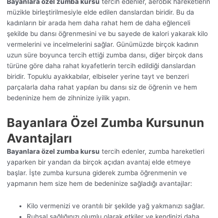
Bayanlara özel zumba kursu
tercih edenler, aerobik hareketlerin
müzikle birleştirilmesiyle elde edilen danslardan biridir. Bu da
kadınların bir arada hem daha rahat hem de daha eğlenceli
şekilde bu dansı öğrenmesini ve bu sayede de kalori yakarak kilo
vermelerini ve incelmelerini sağlar. Günümüzde birçok kadının
uzun süre boyunca tercih ettiği zumba dansı, diğer birçok dans
türüne göre daha rahat kıyafetlerin tercih edildiği danslardan
biridir. Topuklu ayakkabılar, elbiseler yerine tayt ve benzeri
parçalarla daha rahat yapılan bu dansı siz de öğrenin ve hem
bedeninize hem de zihninize iyilik yapın.
Bayanlara Özel Zumba Kursunun
Avantajları
Bayanlara özel zumba kursu
tercih edenler, zumba hareketleri
yaparken bir yandan da birçok açıdan avantaj elde etmeye
başlar. İşte zumba kursuna giderek zumba öğrenmenin ve
yapmanın hem size hem de bedeninize sağladığı avantajlar:
Kilo vermenizi ve orantılı bir şekilde yağ yakmanızı sağlar.
Ruhsal sağlığınızı olumlu olarak etkiler ve kendinizi daha