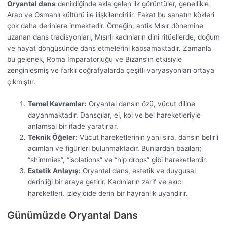
Oryantal dans
denildiğinde akla gelen ilk görüntüler, genellikle
Arap ve Osmanlı kültürü ile ilişkilendirilir. Fakat bu sanatın kökleri
çok daha derinlere inmektedir. Örneğin, antik Mısır dönemine
uzanan dans tradisyonları, Mısırlı kadınların dini ritüellerde, doğum
ve hayat döngüsünde dans etmelerini kapsamaktadır. Zamanla
bu gelenek, Roma İmparatorluğu ve Bizans’ın etkisiyle
zenginleşmiş ve farklı coğrafyalarda çeşitli varyasyonları ortaya
çıkmıştır.
Temel Kavramlar:
Oryantal dansın özü, vücut diline
dayanmaktadır. Dansçılar, el, kol ve bel hareketleriyle
anlamsal bir ifade yaratırlar.
Teknik Öğeler:
Vücut hareketlerinin yanı sıra, dansın belirli
adımları ve figürleri bulunmaktadır. Bunlardan bazıları;
“shimmies”, “isolations” ve “hip drops” gibi hareketlerdir.
Estetik Anlayış:
Oryantal dans, estetik ve duygusal
derinliği bir araya getirir. Kadınların zarif ve akıcı
hareketleri, izleyicide derin bir hayranlık uyandırır.
Günümüzde Oryantal Dans