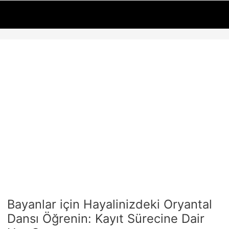
İçeriğe
Yazı
atla
dolaşımı
Bayanlar için Hayalinizdeki Oryantal
Dansı Öğrenin: Kayıt Sürecine Dair