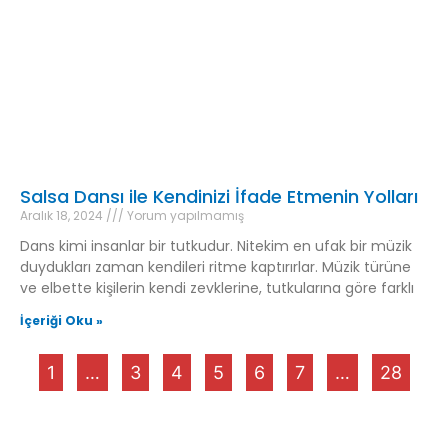
Salsa Dansı ile Kendinizi İfade Etmenin Yolları
Aralık 18, 2024
Yorum yapılmamış
Dans kimi insanlar bir tutkudur. Nitekim en ufak bir müzik
duydukları zaman kendileri ritme kaptırırlar. Müzik türüne
ve elbette kişilerin kendi zevklerine, tutkularına göre farklı
İçeriği Oku »
1
…
3
4
5
6
7
…
28