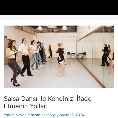
İçeriğe
Yazı
atla
dolaşımı
Salsa Dansı ile Kendinizi İfade
Etmenin Yolları
Yorum bırakın
/ Yazan
dansbilgi
/
Aralık 18, 2024