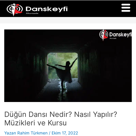
İçeriğe
Yazı
atla
dolaşımı
Düğün Dansı Nedir? Nasıl Yapılır?
Müzikleri ve Kursu
Yazan
Rahim Türkmen
/
Ekim 17, 2022