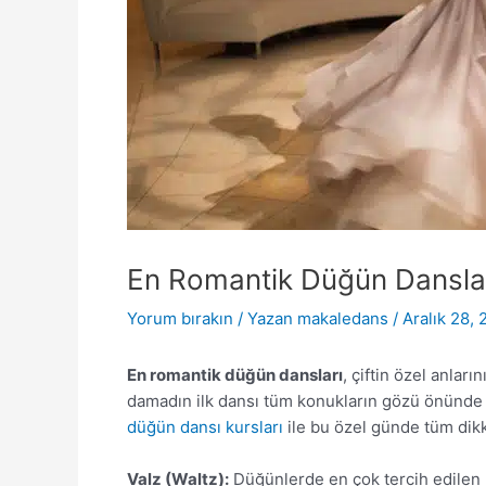
En Romantik Düğün Dansla
Yorum bırakın
/ Yazan
makaledans
/
Aralık 28,
En romantik düğün dansları
, çiftin özel anlar
damadın ilk dansı tüm konukların gözü önünde 
düğün dansı kursları
ile bu özel günde tüm dikka
Valz (Waltz):
Düğünlerde en çok tercih edilen k