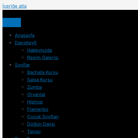
İçeriğe atla
Anasayfa
DansKeyfi
Hakkımızda
Resim Galerisi
Sınıflar
Bachata Kursu
Salsa Kursu
Zumba
Oryantal
Hiphop
Flamenko
Çocuk Sınıfları
Düğün Dansı
Tango