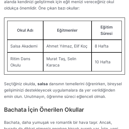
alanda kendinizi geliştirmek için eğit menizi vereceğiniz okul
oldukça önemlidir. Öne çıkan bazı okullar:
Eğitim
Okul Adı
Eğitmenler
Süresi
Salsa Akademi
Ahmet Yılmaz, Elif Koç
8 Hafta
Ritim Dans
Murat Taş, Selin
10 Hafta
Okulu
Karaca
Seçtiğiniz okulda,
salsa
dansının temellerini öğrenirken, bireysel
gelişiminizi destekleyecek uygulamalara da yer verildiğinden
emin olun. Unutmayın, öğrenme süreci eğlenceli olmalı.
Bachata İçin Önerilen Okullar
Bachata, daha yumuşak ve romantik bir hava taşır. Ancak,
burada da dikkat etmeniz gereken birçok ayrıntı var. İşte, yeni