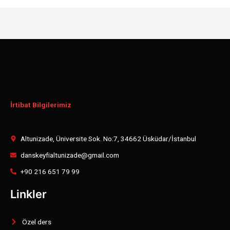
İrtibat Bilgilerimiz
Altunizade, Üniversite Sok. No:7, 34662 Üsküdar/İstanbul
danskeyfialtunizade@gmail.com
+90 216 651 79 99
Linkler
Özel ders