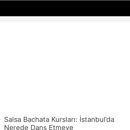
İçeriğe
Yazı
atla
dolaşımı
Salsa Bachata Kursları: İstanbul’da
Nerede Dans Etmeye