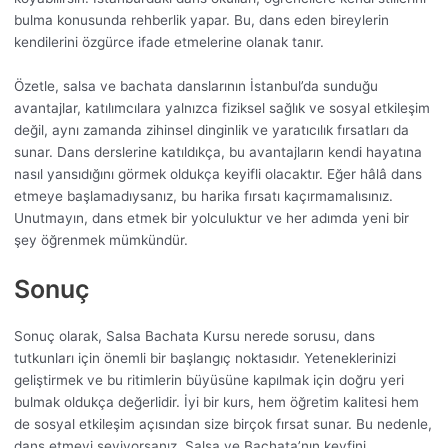
bulma konusunda rehberlik yapar. Bu, dans eden bireylerin
kendilerini özgürce ifade etmelerine olanak tanır.
Özetle, salsa ve bachata danslarının İstanbul’da sunduğu
avantajlar, katılımcılara yalnızca fiziksel sağlık ve sosyal etkileşim
değil, aynı zamanda zihinsel dinginlik ve yaratıcılık fırsatları da
sunar. Dans derslerine katıldıkça, bu avantajların kendi hayatına
nasıl yansıdığını görmek oldukça keyifli olacaktır. Eğer hâlâ dans
etmeye başlamadıysanız, bu harika fırsatı kaçırmamalısınız.
Unutmayın, dans etmek bir yolculuktur ve her adımda yeni bir
şey öğrenmek mümkündür.
Sonuç
Sonuç olarak, Salsa Bachata Kursu nerede sorusu, dans
tutkunları için önemli bir başlangıç noktasıdır. Yeteneklerinizi
geliştirmek ve bu ritimlerin büyüsüne kapılmak için doğru yeri
bulmak oldukça değerlidir. İyi bir kurs, hem öğretim kalitesi hem
de sosyal etkileşim açısından size birçok fırsat sunar. Bu nedenle,
dans etmeyi seviyorsanız, Salsa ve Bachata’nın keyfini