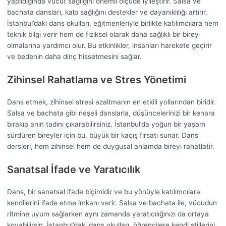
yapıldığında vücut sağlığını önemli ölçüde iyileştirir. Salsa ve
bachata dansları, kalp sağlığını destekler ve dayanıklılığı artırır.
İstanbul’daki dans okulları, eğitmenleriyle birlikte katılımcılara hem
teknik bilgi verir hem de fiziksel olarak daha sağlıklı bir birey
olmalarına yardımcı olur. Bu etkinlikler, insanları harekete geçirir
ve bedenin daha dinç hissetmesini sağlar.
Zihinsel Rahatlama ve Stres Yönetimi
Dans etmek, zihinsel stresi azaltmanın en etkili yollarından biridir.
Salsa ve bachata gibi neşeli danslarla, düşüncelerinizi bir kenara
bırakıp anın tadını çıkarabilirsiniz. İstanbul’da yoğun bir yaşam
sürdüren bireyler için bu, büyük bir kaçış fırsatı sunar. Dans
dersleri, hem zihinsel hem de duygusal anlamda bireyi rahatlatır.
Sanatsal İfade ve Yaratıcılık
Dans, bir sanatsal ifade biçimidir ve bu yönüyle katılımcılara
kendilerini ifade etme imkanı verir. Salsa ve bachata ile, vücudun
ritmine uyum sağlarken aynı zamanda yaratıcılığınızı da ortaya
koyabilirsin. İstanbul’daki dans okulları, öğrencilere kendi stillerini