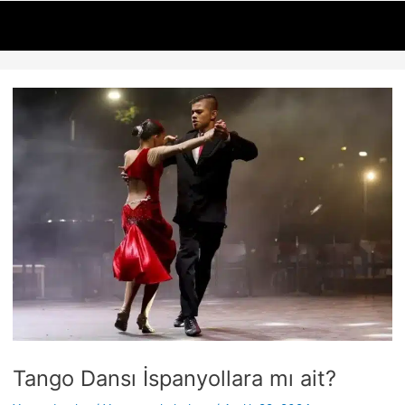
İçeriğe
Yazı
atla
dolaşımı
Tango Dansı İspanyollara mı ait?