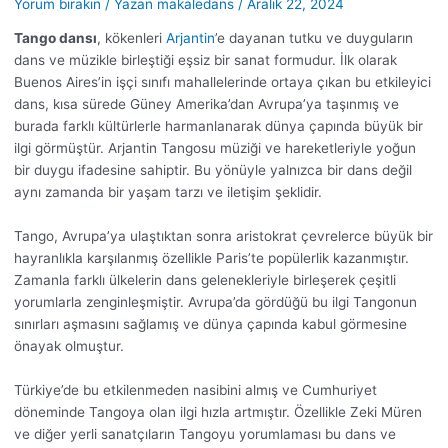
Yorum bırakın
/ Yazan
makaledans
/
Aralık 22, 2024
Tango dansı
, kökenleri
Arjantin
’e dayanan tutku ve duyguların
dans ve müzikle birleştiği eşsiz bir sanat formudur. İlk olarak
Buenos Aires’in işçi sınıfı mahallelerinde ortaya çıkan bu etkileyici
dans, kısa sürede Güney Amerika’dan Avrupa’ya taşınmış ve
burada farklı kültürlerle harmanlanarak dünya çapında büyük bir
ilgi görmüştür. Arjantin Tangosu müziği ve hareketleriyle yoğun
bir duygu ifadesine sahiptir. Bu yönüyle yalnızca bir dans değil
aynı zamanda bir yaşam tarzı ve iletişim şeklidir.
Tango, Avrupa’ya ulaştıktan sonra aristokrat çevrelerce büyük bir
hayranlıkla karşılanmış özellikle Paris’te popülerlik kazanmıştır.
Zamanla farklı ülkelerin dans gelenekleriyle birleşerek çeşitli
yorumlarla zenginleşmiştir. Avrupa’da gördüğü bu ilgi Tangonun
sınırları aşmasını sağlamış ve dünya çapında kabul görmesine
önayak olmuştur.
Türkiye’de bu etkilenmeden nasibini almış ve Cumhuriyet
döneminde Tangoya olan ilgi hızla artmıştır. Özellikle Zeki Müren
ve diğer yerli sanatçıların Tangoyu yorumlaması bu dans ve