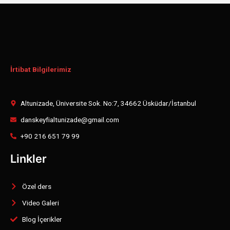
İrtibat Bilgilerimiz
Altunizade, Üniversite Sok. No:7, 34662 Üsküdar/İstanbul
danskeyfialtunizade@gmail.com
+90 216 651 79 99
Linkler
Özel ders
Video Galeri
Blog İçerikler