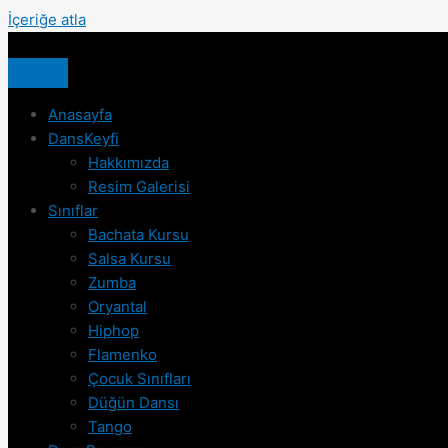
İçeriğe atla
Anasayfa
DansKeyfi
Hakkımızda
Resim Galerisi
Sınıflar
Bachata Kursu
Salsa Kursu
Zumba
Oryantal
Hiphop
Flamenko
Çocuk Sınıfları
Düğün Dansı
Tango