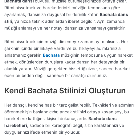
Bachata dansı
büyüsü, müzikle bütünleştiğinizde ortaya çıkar.
Ritmi hissetmek ve hareketlerinizi müziğin temposuna göre
ayarlamak, dansınıza duygusal bir derinlik katar.
Bachata dans
stili
, yalnızca teknik adımlardan ibaret değildir. Aynı zamanda
müziği anlamayı ve her notayı dansınıza yansıtmayı gerektirir.
Ritmi hissetmek için müziği dinlemeye zaman ayırmalısınız. Her
şarkının içinde bir hikaye vardır ve bu hikayeyi adımlarınızla
anlatmanız gerekir.
Bachata
müziğinin temposuna uygun hareket
etmek, dönüşlerden duruşlara kadar dansın her detayında bir
akıcılık yaratır. Müziği gerçekten hissettiğinizde, sadece hareket
eden bir beden değil, sahnede bir sanatçı olursunuz.
Kendi Bachata Stilinizi Oluşturun
Her dansçı, kendine has bir tarz geliştirebilir. Teknikleri ve adımları
öğrenmek işin başlangıcıdır, ancak stilinizi ortaya koyan şey, bu
hareketlere kattığınız kişisel dokunuşlardır.
Bachata dans
hareketleri
, sadece bir koreografi değil, sizin karakterinizi ve
duygularınızı ifade etmenin bir yoludur.