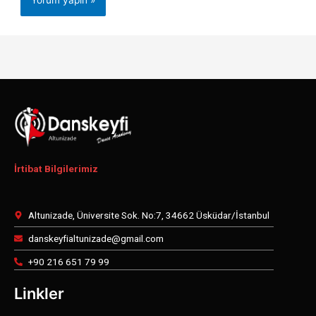
İrtibat Bilgilerimiz
Altunizade, Üniversite Sok. No:7, 34662 Üsküdar/İstanbul
danskeyfialtunizade@gmail.com
+90 216 651 79 99
Linkler