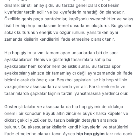
dinamik bir stil anlayışıdır. Bu tarzda genel olarak bol kesim
kıyafetler tercih edilir ve bu kıyafetlerin rahatlığı ön plandadır.
Özellikle geniş paça pantolonlar, kapüşonlu sweatshirtler ve salaş
tişörtler hip hop modasının temel unsurlarını oluşturur. Bu giysiler
sokak kültürünün enerjik ve özgür ruhunu yansıtırken aynı
zamanda kişilerin kendilerini ifade etmesine olanak tanır.
Hip hop giyim tarzını tamamlayan unsurlardan biri de spor
ayakkabılardır. Geniş ve gösterişli tasarımlara sahip bu
ayakkabılar hem konfor hem de şıklık sunar. Bu tarzda spor
ayakkabılar yalnızca bir tamamlayıcı değil aynı zamanda bir ifade
biçimi olarak da öne çıkar. Beyzbol şapkaları ise hip hop stilinin
vazgeçilmez aksesuarları arasında yer alır. Farklı renklerde ve
tasarımlarda şapkalar kişinin tarzını yansıtmasına yardımcı olur.
Gösterişli takılar ve aksesuarlarda hip hop giyiminde oldukça
önemli bir konudur. Büyük altın zincirler büyük halka küpeler ve
dikkat çekici yüzükler bu tarzın belirgin detayları arasında
bulunur. Bu aksesuarlar kişilerin kendi hikayelerini ve statülerini
ifade etmelerine olanak tanır. Ayrıca
hip hop giyim
tarzında canlı