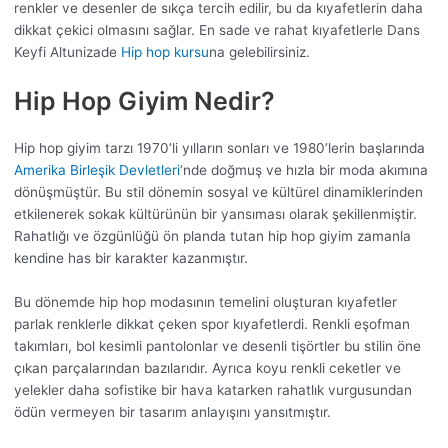
renkler ve desenler de sıkça tercih edilir, bu da kıyafetlerin daha
dikkat çekici olmasını sağlar. En sade ve rahat kıyafetlerle Dans
Keyfi Altunizade
Hip hop kursu
na gelebilirsiniz.
Hip Hop Giyim Nedir?
Hip hop giyim tarzı 1970’li yılların sonları ve 1980’lerin başlarında
Amerika Birleşik Devletleri
‘nde doğmuş ve hızla bir moda akımına
dönüşmüştür. Bu stil dönemin sosyal ve kültürel dinamiklerinden
etkilenerek sokak kültürünün bir yansıması olarak şekillenmiştir.
Rahatlığı ve özgünlüğü ön planda tutan hip hop giyim zamanla
kendine has bir karakter kazanmıştır.
Bu dönemde hip hop modasının temelini oluşturan kıyafetler
parlak renklerle dikkat çeken spor kıyafetlerdi. Renkli eşofman
takımları, bol kesimli pantolonlar ve desenli tişörtler bu stilin öne
çıkan parçalarından bazılarıdır. Ayrıca koyu renkli ceketler ve
yelekler daha sofistike bir hava katarken rahatlık vurgusundan
ödün vermeyen bir tasarım anlayışını yansıtmıştır.