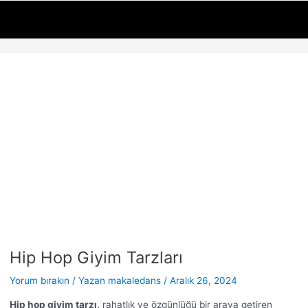
İçeriğe
Yazı
atla
dolaşımı
Hip Hop Giyim Tarzları
Yorum bırakın
/ Yazan
makaledans
/
Aralık 26, 2024
Hip hop giyim
tarzı,
rahatlık ve özgünlüğü bir araya getiren