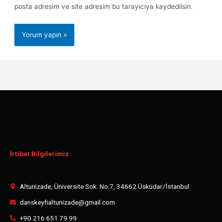
posta adresim ve site adresim bu tarayıcıya kaydedilsin.
İrtibat Bilgilerimiz
Altunizade, Üniversite Sok. No:7, 34662 Üsküdar/İstanbul
danskeyfialtunizade@gmail.com
+90 216 651 79 99