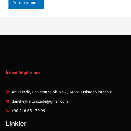
İrtibat Bilgilerimiz
Altunizade, Üniversite Sok. No:7, 34662 Üsküdar/İstanbul
danskeyfialtunizade@gmail.com
+90 216 651 79 99
Linkler