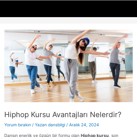
İçeriğe
Yazı
atla
dolaşımı
Hiphop Kursu Avantajları Nelerdir?
Yorum bırakın
/ Yazan
dansbilgi
/
Aralık 24, 2024
Dansın enerjik ve özgün bir formu olan
Hiphop kursu
, son