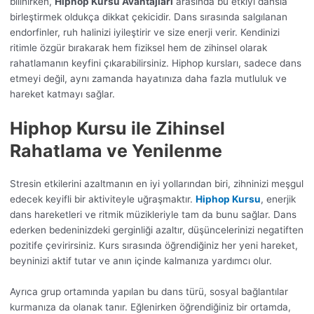
bilinirken,
Hiphop Kursu Avantajları
arasında bu etkiyi dansla
birleştirmek oldukça dikkat çekicidir. Dans sırasında salgılanan
endorfinler, ruh halinizi iyileştirir ve size enerji verir. Kendinizi
ritimle özgür bırakarak hem fiziksel hem de zihinsel olarak
rahatlamanın keyfini çıkarabilirsiniz. Hiphop kursları, sadece dans
etmeyi değil, aynı zamanda hayatınıza daha fazla mutluluk ve
hareket katmayı sağlar.
Hiphop Kursu ile Zihinsel
Rahatlama ve Yenilenme
Stresin etkilerini azaltmanın en iyi yollarından biri, zihninizi meşgul
edecek keyifli bir aktiviteyle uğraşmaktır.
Hiphop Kursu
, enerjik
dans hareketleri ve ritmik müzikleriyle tam da bunu sağlar. Dans
ederken bedeninizdeki gerginliği azaltır, düşüncelerinizi negatiften
pozitife çevirirsiniz. Kurs sırasında öğrendiğiniz her yeni hareket,
beyninizi aktif tutar ve anın içinde kalmanıza yardımcı olur.
Ayrıca grup ortamında yapılan bu dans türü, sosyal bağlantılar
kurmanıza da olanak tanır. Eğlenirken öğrendiğiniz bir ortamda,