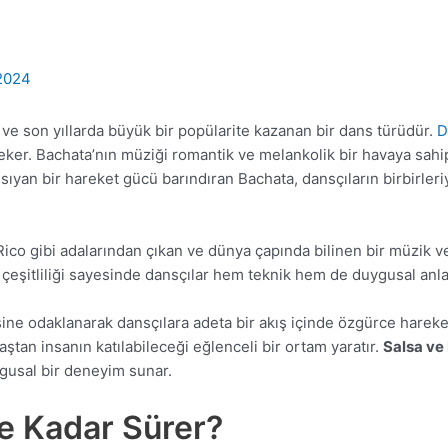
 2024
n ve son yıllarda büyük bir popülarite kazanan bir dans türüdür.
D
çeker. Bachata’nın müziği romantik ve melankolik bir havaya sahi
nsıyan bir hareket gücü barındıran Bachata, dansçıların birbirleri
 Rico gibi adalarından çıkan ve dünya çapında bilinen bir müzik v
k çeşitliliği sayesinde dansçılar hem teknik hem de duygusal anla
jisine odaklanarak dansçılara adeta bir akış içinde özgürce hare
aştan insanın katılabileceği eğlenceli bir ortam yaratır.
Salsa ve
ygusal bir deneyim sunar.
 Kadar Sürer?