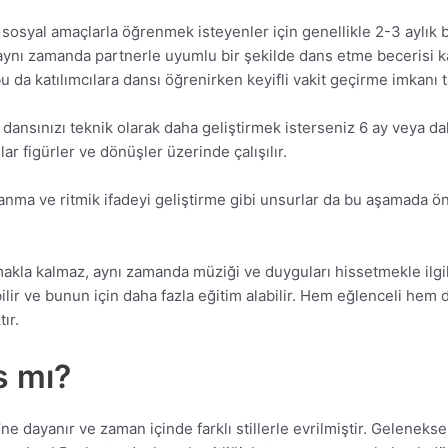
osyal amaçlarla öğrenmek isteyenler için genellikle 2-3 aylık bir
 aynı zamanda partnerle uyumlu bir şekilde dans etme becerisi k
u da katılımcılara dansı öğrenirken keyifli vakit geçirme imkanı t
dansınızı teknik olarak daha geliştirmek isterseniz 6 ay veya daha
 figürler ve dönüşler üzerinde çalışılır.
anma ve ritmik ifadeyi geliştirme gibi unsurlar da bu aşamada ön
la kalmaz, aynı zamanda müziği ve duyguları hissetmekle ilgili
ilir ve bunun için daha fazla eğitim alabilir. Hem eğlenceli hem
ır.
s mı?
dayanır ve zaman içinde farklı stillerle evrilmiştir. Geleneksel