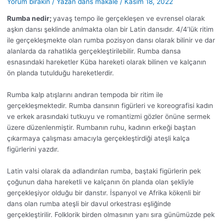
Yorum bırakın
/ Yazan
dans makale
/
Kasım 18, 2022
Rumba nedir;
yavaş tempo ile gerçekleşen ve evrensel olarak
aşkın dansı şeklinde anılmakta olan bir Latin dansıdır. 4/4’lük ritim
ile gerçekleşmekte olan rumba pozisyon dansı olarak bilinir ve dar
alanlarda da rahatlıkla gerçekleştirilebilir. Rumba dansa
esnasındaki hareketler Küba hareketi olarak bilinen ve kalçanın
ön planda tutulduğu hareketlerdir.
Rumba kalp atışlarını andıran tempoda bir ritim ile
gerçekleşmektedir. Rumba dansının figürleri ve koreografisi kadın
ve erkek arasındaki tutkuyu ve romantizmi gözler önüne sermek
üzere düzenlenmiştir. Rumbanın ruhu, kadının erkeği baştan
çıkarmaya çalışması amacıyla gerçekleştirdiği ateşli kalça
figürlerini yazdır.
Latin valsi olarak da adlandırılan rumba, baştaki figürlerin pek
çoğunun daha hareketli ve kalçanın ön planda olan şekliyle
gerçekleşiyor olduğu bir danstır. İspanyol ve Afrika kökenli bir
dans olan rumba ateşli bir davul orkestrası eşliğinde
gerçekleştirilir. Folklorik birden olmasının yanı sıra günümüzde pek