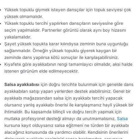
Yüksek topuklu giymek isteyen dansçılar için topuk seviyesi çok
yüksek olmamalıdır.
Yüksek topuklu tercihi yapılırken dansçıların seviyesine göre
seçim yapılmalıdır. Partnerler görüntü olarak aynı boy hizasını
yakalamalıdır.
Şayet yüksek topukta karar kılındıysa zeminin buna uygunluğu
sağlanmalıdır. Örneğin yüksek topuklu giyerek kaygan bir
zeminde dans yapılırsa kötü sonuçlar ile karşılaşabilirsiniz.
Kıyafete göre ayakkabının rengi tamamlayıcı olmalıdır, aksi halde
istenen görünüm elde edilmeyecektir.
Salsa ayakkabısı
için doğru tercihte bulunmak için genelde dans
ayakkabıları satışı yapan yerlerden destek alabilirsiniz. Genel bir
ayakkabı mağazasından salsa için ayakkabı tercihi yapacak
olursanız yanlış ayakkabı önerisi ile karşılaşmanız hayli yüksek bir
ihtimaldir. Bu kapsamda bilinçli ve doğru tercih yapmak için
mutlaka profesyonel desteği almayı da unutmamalısınız.
Salsa
kursuna kayıt olduysanız salsa eğitmeni ne türden bir ayakkabı
alacağınız konusunda da yardımcı olabilir. Kendisinin önerilerini
dinleyerek ayakkabı seçiminizi şansa bırakmadan, sorunsuz