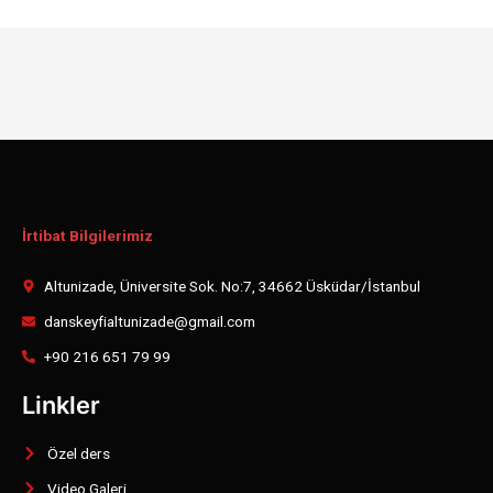
İrtibat Bilgilerimiz
Altunizade, Üniversite Sok. No:7, 34662 Üsküdar/İstanbul
danskeyfialtunizade@gmail.com
+90 216 651 79 99
Linkler
Özel ders
Video Galeri